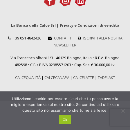
La Banca della Calce Srl
|
Privacy e Condizioni di vendita
+39 051 4842426
CONTATTI
ISCRIVITI ALLA NOSTRA
NEWSLETTER
Via Francesco Albani 1/3 - 40129 Bologna, Italia • R.E.A. Bologna
482598 • C.F. / P.IVA 02985571203 • Cap. Soc. € 30.000,00 i.v.
CALCEQUALITÀ
|
CALCECANAPA
|
CALCELATTE
|
TADELAKT
Utilizziamo i cookie per essere sicuri che tu possa avere la
migliore esperienza sul nostro sito. Se continui ad utilizzare
questo sito noi assumiamo che tu ne sia felice.
Ok