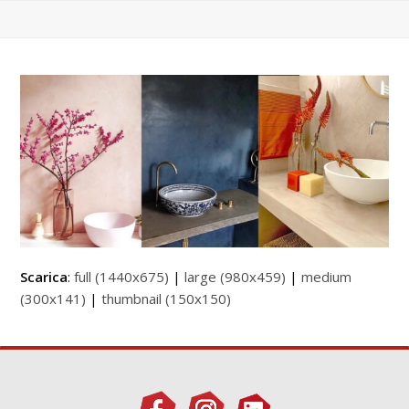
Scarica
:
full (1440x675)
|
large (980x459)
|
medium
(300x141)
|
thumbnail (150x150)