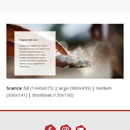
Scarica
:
full (1440x675)
|
large (980x459)
|
medium
(300x141)
|
thumbnail (150x150)