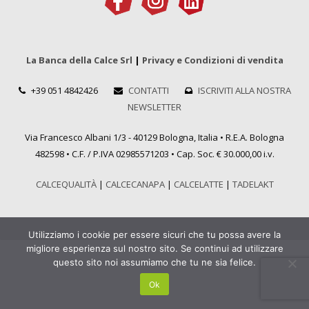
La Banca della Calce Srl
|
Privacy e Condizioni di vendita
+39 051 4842426
CONTATTI
ISCRIVITI ALLA NOSTRA
NEWSLETTER
Via Francesco Albani 1/3 - 40129 Bologna, Italia • R.E.A. Bologna
482598 • C.F. / P.IVA 02985571203 • Cap. Soc. € 30.000,00 i.v.
CALCEQUALITÀ
|
CALCECANAPA
|
CALCELATTE
|
TADELAKT
Utilizziamo i cookie per essere sicuri che tu possa avere la
migliore esperienza sul nostro sito. Se continui ad utilizzare
questo sito noi assumiamo che tu ne sia felice.
Ok