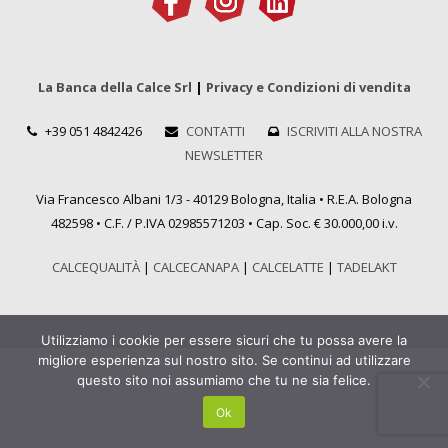
La Banca della Calce Srl
|
Privacy e Condizioni di vendita
+39 051 4842426
CONTATTI
ISCRIVITI ALLA NOSTRA
NEWSLETTER
Via Francesco Albani 1/3 - 40129 Bologna, Italia • R.E.A. Bologna
482598 • C.F. / P.IVA 02985571203 • Cap. Soc. € 30.000,00 i.v.
CALCEQUALITÀ
|
CALCECANAPA
|
CALCELATTE
|
TADELAKT
Utilizziamo i cookie per essere sicuri che tu possa avere la
migliore esperienza sul nostro sito. Se continui ad utilizzare
questo sito noi assumiamo che tu ne sia felice.
Ok