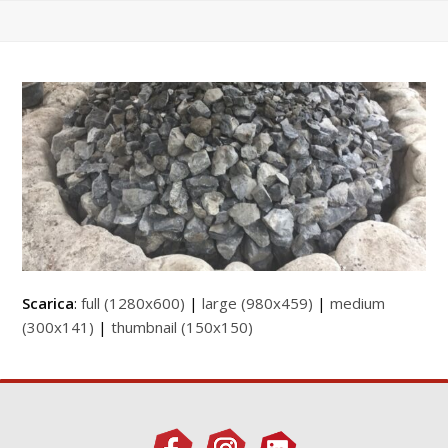
Scarica
:
full (1280x600)
|
large (980x459)
|
medium
(300x141)
|
thumbnail (150x150)