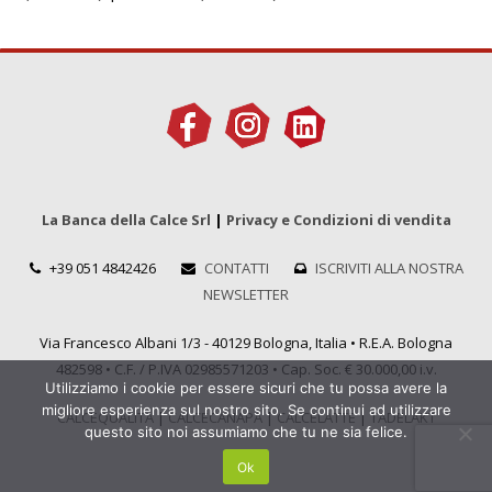
La Banca della Calce Srl
|
Privacy e Condizioni di vendita
+39 051 4842426
CONTATTI
ISCRIVITI ALLA NOSTRA
NEWSLETTER
Via Francesco Albani 1/3 - 40129 Bologna, Italia • R.E.A. Bologna
482598 • C.F. / P.IVA 02985571203 • Cap. Soc. € 30.000,00 i.v.
Utilizziamo i cookie per essere sicuri che tu possa avere la
migliore esperienza sul nostro sito. Se continui ad utilizzare
CALCEQUALITÀ
|
CALCECANAPA
|
CALCELATTE
|
TADELAKT
questo sito noi assumiamo che tu ne sia felice.
Ok