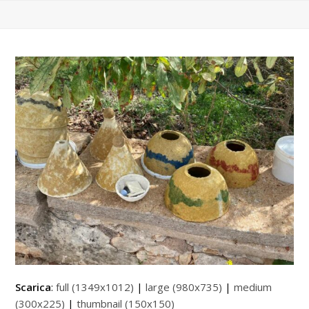
Scarica
:
full (1349x1012)
|
large (980x735)
|
medium
(300x225)
|
thumbnail (150x150)