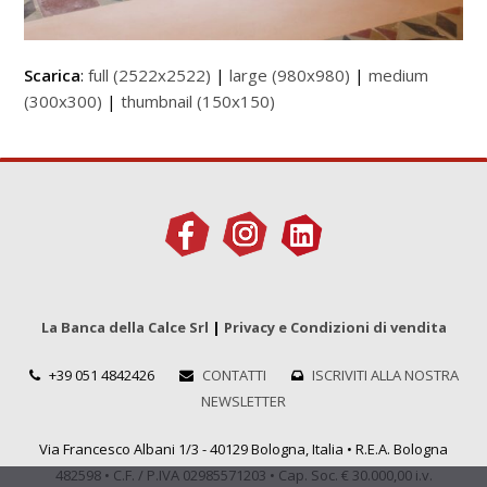
Scarica
:
full (2522x2522)
|
large (980x980)
|
medium
(300x300)
|
thumbnail (150x150)
La Banca della Calce Srl
|
Privacy e Condizioni di vendita
+39 051 4842426
CONTATTI
ISCRIVITI ALLA NOSTRA
NEWSLETTER
Via Francesco Albani 1/3 - 40129 Bologna, Italia • R.E.A. Bologna
482598 • C.F. / P.IVA 02985571203 • Cap. Soc. € 30.000,00 i.v.