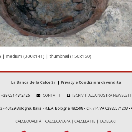
)
|
medium (300x141)
|
thumbnail (150x150)
La Banca della Calce Srl
|
Privacy e Condizioni di vendita
+39 051 4842426
CONTATTI
ISCRIVITI ALLA NOSTRA NEWSLET
 - 40129 Bologna, Italia • R.E.A. Bologna 482598 • C.F. / P.IVA 02985571203 • C
CALCEQUALITÀ
|
CALCECANAPA
|
CALCELATTE
|
TADELAKT