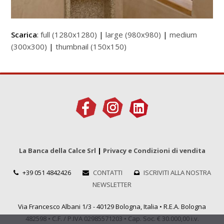
Scarica
:
full (1280x1280)
|
large (980x980)
|
medium
(300x300)
|
thumbnail (150x150)
La Banca della Calce Srl
|
Privacy e Condizioni di vendita
+39 051 4842426
CONTATTI
ISCRIVITI ALLA NOSTRA
NEWSLETTER
Via Francesco Albani 1/3 - 40129 Bologna, Italia • R.E.A. Bologna
482598 • C.F. / P.IVA 02985571203 • Cap. Soc. € 30.000,00 i.v.