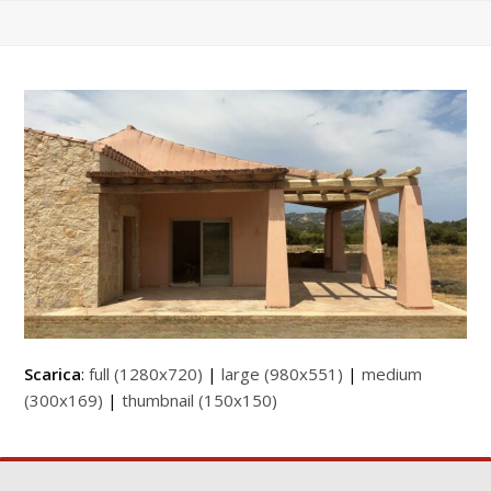
Scarica
:
full (1280x720)
|
large (980x551)
|
medium
(300x169)
|
thumbnail (150x150)