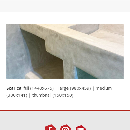
Scarica
:
full (1440x675)
|
large (980x459)
|
medium
(300x141)
|
thumbnail (150x150)