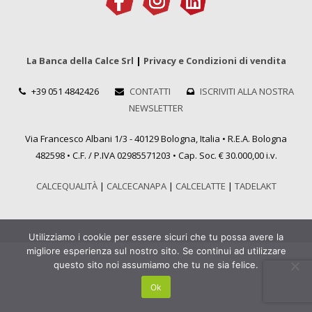
La Banca della Calce Srl
|
Privacy e Condizioni di vendita
+39 051 4842426
CONTATTI
ISCRIVITI ALLA NOSTRA
NEWSLETTER
Via Francesco Albani 1/3 - 40129 Bologna, Italia • R.E.A. Bologna
482598 • C.F. / P.IVA 02985571203 • Cap. Soc. € 30.000,00 i.v.
CALCEQUALITÀ
|
CALCECANAPA
|
CALCELATTE
|
TADELAKT
Utilizziamo i cookie per essere sicuri che tu possa avere la
migliore esperienza sul nostro sito. Se continui ad utilizzare
questo sito noi assumiamo che tu ne sia felice.
Ok