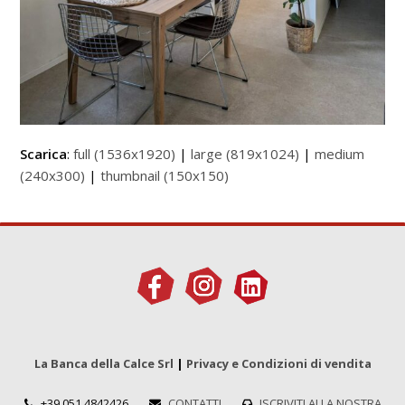
Scarica
:
full (1536x1920)
|
large (819x1024)
|
medium
(240x300)
|
thumbnail (150x150)
La Banca della Calce Srl
|
Privacy e Condizioni di vendita
+39 051 4842426
CONTATTI
ISCRIVITI ALLA NOSTRA