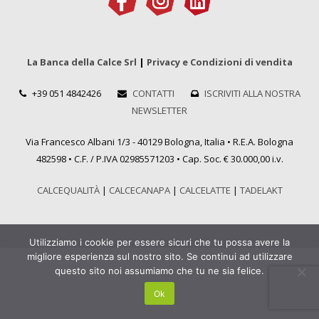
La Banca della Calce Srl
|
Privacy e Condizioni di vendita
+39 051 4842426
CONTATTI
ISCRIVITI ALLA NOSTRA
NEWSLETTER
Via Francesco Albani 1/3 - 40129 Bologna, Italia • R.E.A. Bologna
482598 • C.F. / P.IVA 02985571203 • Cap. Soc. € 30.000,00 i.v.
CALCEQUALITÀ
|
CALCECANAPA
|
CALCELATTE
|
TADELAKT
Utilizziamo i cookie per essere sicuri che tu possa avere la
migliore esperienza sul nostro sito. Se continui ad utilizzare
questo sito noi assumiamo che tu ne sia felice.
Ok