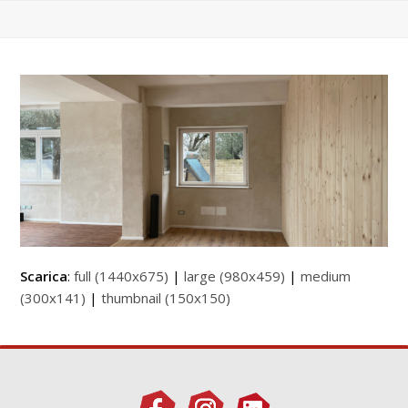
Scarica
:
full (1440x675)
|
large (980x459)
|
medium
(300x141)
|
thumbnail (150x150)