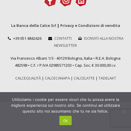
La Banca della Calce Srl
|
Privacy e Condizioni di vendita
+39 051 4842426
CONTATTI
ISCRIVITI ALLA NOSTRA
NEWSLETTER
Via Francesco Albani 1/3 - 40129 Bologna, Italia • R.E.A. Bologna
482598 • C.F. / P.IVA 02985571203 • Cap. Soc. € 30.000,00 i.v.
CALCEQUALITÀ
|
CALCECANAPA
|
CALCELATTE
|
TADELAKT
Utilizziamo i cookie per essere sicuri che tu possa avere la
migliore esperienza sul nostro sito. Se continui ad utilizzare
questo sito noi assumiamo che tu ne sia felice.
Ok