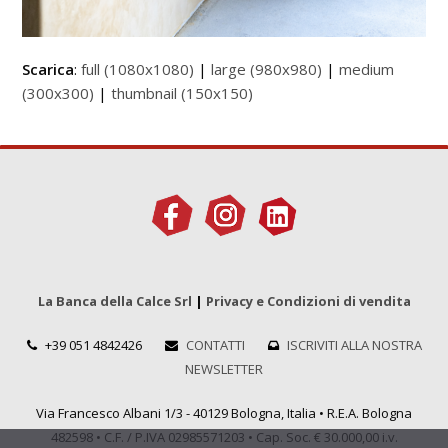
Scarica
:
full (1080x1080)
|
large (980x980)
|
medium
(300x300)
|
thumbnail (150x150)
La Banca della Calce Srl
|
Privacy e Condizioni di vendita
+39 051 4842426
CONTATTI
ISCRIVITI ALLA NOSTRA
NEWSLETTER
Via Francesco Albani 1/3 - 40129 Bologna, Italia • R.E.A. Bologna
482598 • C.F. / P.IVA 02985571203 • Cap. Soc. € 30.000,00 i.v.