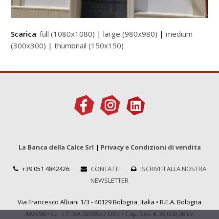
Scarica
:
full (1080x1080)
|
large (980x980)
|
medium
(300x300)
|
thumbnail (150x150)
La Banca della Calce Srl
|
Privacy e Condizioni di vendita
+39 051 4842426
CONTATTI
ISCRIVITI ALLA NOSTRA
NEWSLETTER
Via Francesco Albani 1/3 - 40129 Bologna, Italia • R.E.A. Bologna
482598 • C.F. / P.IVA 02985571203 • Cap. Soc. € 30.000,00 i.v.