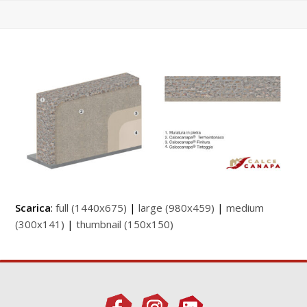
Scarica
:
full (1440x675)
|
large (980x459)
|
medium
(300x141)
|
thumbnail (150x150)