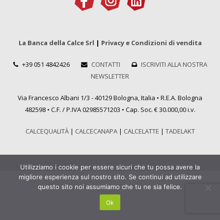
La Banca della Calce Srl
|
Privacy e Condizioni di vendita
+39 051 4842426
CONTATTI
ISCRIVITI ALLA NOSTRA
NEWSLETTER
Via Francesco Albani 1/3 - 40129 Bologna, Italia • R.E.A. Bologna
482598 • C.F. / P.IVA 02985571203 • Cap. Soc. € 30.000,00 i.v.
CALCEQUALITÀ
|
CALCECANAPA
|
CALCELATTE
|
TADELAKT
Utilizziamo i cookie per essere sicuri che tu possa avere la
migliore esperienza sul nostro sito. Se continui ad utilizzare
questo sito noi assumiamo che tu ne sia felice.
Ok