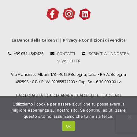
La Banca della Calce Srl
|
Privacy e Condizioni di vendita
+39 051 4842426
CONTATTI
ISCRIVITI ALLA NOSTRA
NEWSLETTER
Via Francesco Albani 1/3 - 40129 Bologna, Italia • R.E.A. Bologna
482598 • C.F. / P.IVA 02985571203 • Cap. Soc. € 30.000,00 i.v.
CALCEQUALITÀ
|
CALCECANAPA
|
CALCELATTE
|
TADELAKT
Utilizziamo i cookie per essere sicuri che tu possa avere la
migliore esperienza sul nostro sito. Se continui ad utilizzare
questo sito noi assumiamo che tu ne sia felice.
Ok