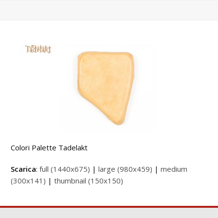
Colori Palette Tadelakt
Scarica
:
full (1440x675)
|
large (980x459)
|
medium
(300x141)
|
thumbnail (150x150)