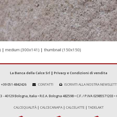
)
|
medium (300x141)
|
thumbnail (150x150)
La Banca della Calce Srl
|
Privacy e Condizioni di vendita
+39 051 4842426
CONTATTI
ISCRIVITI ALLA NOSTRA NEWSLET
 - 40129 Bologna, Italia • R.E.A. Bologna 482598 • C.F. / P.IVA 02985571203 • C
CALCEQUALITÀ
|
CALCECANAPA
|
CALCELATTE
|
TADELAKT