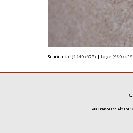
Scarica
:
full (1440x675)
|
large (980x459
Via Francesco Albani 1/3