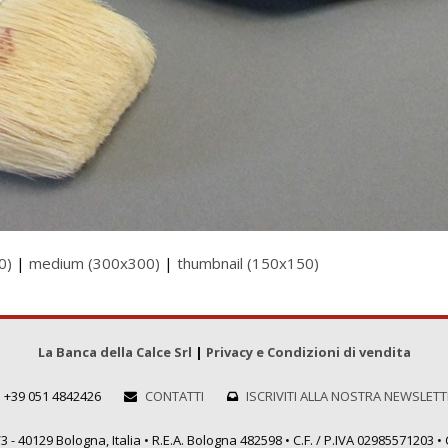
0)
|
medium (300x300)
|
thumbnail (150x150)
La Banca della Calce Srl
|
Privacy e Condizioni di vendita
+39 051 4842426
CONTATTI
ISCRIVITI ALLA NOSTRA NEWSLET
 - 40129 Bologna, Italia • R.E.A. Bologna 482598 • C.F. / P.IVA 02985571203 • C