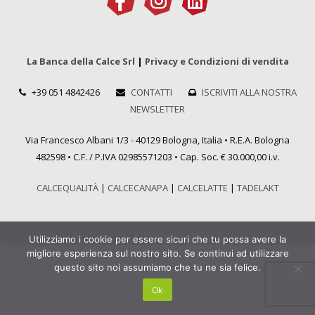
La Banca della Calce Srl
|
Privacy e Condizioni di vendita
+39 051 4842426
CONTATTI
ISCRIVITI ALLA NOSTRA
NEWSLETTER
Via Francesco Albani 1/3 - 40129 Bologna, Italia • R.E.A. Bologna
482598 • C.F. / P.IVA 02985571203 • Cap. Soc. € 30.000,00 i.v.
CALCEQUALITÀ
|
CALCECANAPA
|
CALCELATTE
|
TADELAKT
Utilizziamo i cookie per essere sicuri che tu possa avere la
migliore esperienza sul nostro sito. Se continui ad utilizzare
questo sito noi assumiamo che tu ne sia felice.
Ok