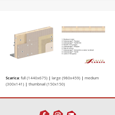
Scarica
:
full (1440x675)
|
large (980x459)
|
medium
(300x141)
|
thumbnail (150x150)