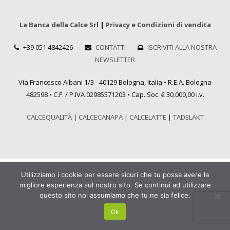
La Banca della Calce Srl
|
Privacy e Condizioni di vendita
+39 051 4842426
CONTATTI
ISCRIVITI ALLA NOSTRA
NEWSLETTER
Via Francesco Albani 1/3 - 40129 Bologna, Italia • R.E.A. Bologna
482598 • C.F. / P.IVA 02985571203 • Cap. Soc. € 30.000,00 i.v.
CALCEQUALITÀ
|
CALCECANAPA
|
CALCELATTE
|
TADELAKT
Utilizziamo i cookie per essere sicuri che tu possa avere la
migliore esperienza sul nostro sito. Se continui ad utilizzare
questo sito noi assumiamo che tu ne sia felice.
Ok