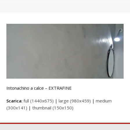
Intonachino a calce – EXTRAFINE
Scarica
:
full (1440x675)
|
large (980x459)
|
medium
(300x141)
|
thumbnail (150x150)