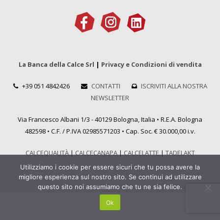
La Banca della Calce Srl
|
Privacy e Condizioni di vendita
+39 051 4842426
CONTATTI
ISCRIVITI ALLA NOSTRA
NEWSLETTER
Via Francesco Albani 1/3 - 40129 Bologna, Italia • R.E.A. Bologna
482598 • C.F. / P.IVA 02985571203 • Cap. Soc. € 30.000,00 i.v.
CALCEQUALITÀ
|
CALCECANAPA
|
CALCELATTE
|
TADELAKT
Utilizziamo i cookie per essere sicuri che tu possa avere la
migliore esperienza sul nostro sito. Se continui ad utilizzare
questo sito noi assumiamo che tu ne sia felice.
Ok