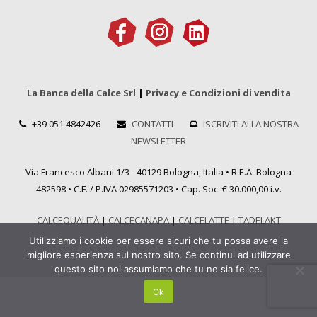
La Banca della Calce Srl
|
Privacy e Condizioni di vendita
+39 051 4842426
CONTATTI
ISCRIVITI ALLA NOSTRA
NEWSLETTER
Via Francesco Albani 1/3 - 40129 Bologna, Italia • R.E.A. Bologna
482598 • C.F. / P.IVA 02985571203 • Cap. Soc. € 30.000,00 i.v.
CALCEQUALITÀ
|
CALCECANAPA
|
CALCELATTE
|
TADELAKT
Utilizziamo i cookie per essere sicuri che tu possa avere la
migliore esperienza sul nostro sito. Se continui ad utilizzare
questo sito noi assumiamo che tu ne sia felice.
Ok