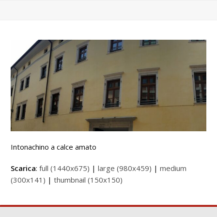
Intonachino a calce amato
Scarica
:
full (1440x675)
|
large (980x459)
|
medium
(300x141)
|
thumbnail (150x150)