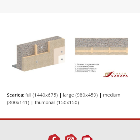
Scarica
:
full (1440x675)
|
large (980x459)
|
medium
(300x141)
|
thumbnail (150x150)