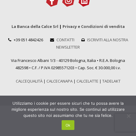
La Banca della Calce Srl
|
Privacy e Condizioni di vendita
+39 051 4842426
CONTATTI
ISCRIVITI ALLA NOSTRA
NEWSLETTER
Via Francesco Albani 1/3 - 40129 Bologna, Italia • R.E.A. Bologna
482598 • C.F. / P.IVA 02985571203 • Cap. Soc. € 30.000,00 i.v.
CALCEQUALITÀ
|
CALCECANAPA
|
CALCELATTE
|
TADELAKT
Utilizziamo i cookie per essere sicuri che tu possa avere la
migliore esperienza sul nostro sito. Se continui ad utilizzare
questo sito noi assumiamo che tu ne sia felice.
Ok