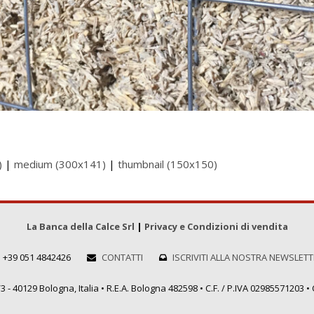
)
|
medium (300x141)
|
thumbnail (150x150)
La Banca della Calce Srl
|
Privacy e Condizioni di vendita
+39 051 4842426
CONTATTI
ISCRIVITI ALLA NOSTRA NEWSLET
 - 40129 Bologna, Italia • R.E.A. Bologna 482598 • C.F. / P.IVA 02985571203 • C