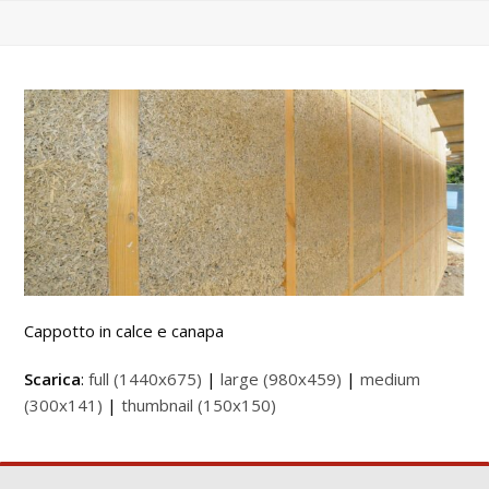
Cappotto in calce e canapa
Scarica
:
full (1440x675)
|
large (980x459)
|
medium
(300x141)
|
thumbnail (150x150)