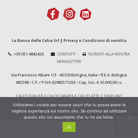
La Banca della Calce Srl
|
Privacy e Condizioni di vendita
+39 051 4842426
CONTATTI
ISCRIVITI ALLA NOSTRA
NEWSLETTER
Via Francesco Albani 1/3 - 40129 Bologna, Italia • R.E.A. Bologna
482598 • C.F. / P.IVA 02985571203 • Cap. Soc. € 30.000,00 i.v.
CALCEQUALITÀ
|
CALCECANAPA
|
CALCELATTE
|
TADELAKT
Utilizziamo i cookie per essere sicuri che tu possa avere la
migliore esperienza sul nostro sito. Se continui ad utilizzare
questo sito noi assumiamo che tu ne sia felice.
Ok