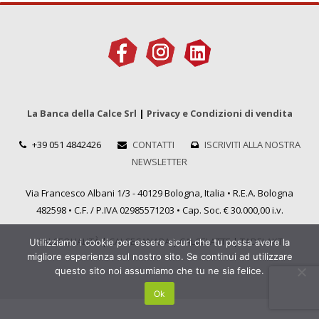
La Banca della Calce Srl
|
Privacy e Condizioni di vendita
+39 051 4842426
CONTATTI
ISCRIVITI ALLA NOSTRA
NEWSLETTER
Via Francesco Albani 1/3 - 40129 Bologna, Italia • R.E.A. Bologna
482598 • C.F. / P.IVA 02985571203 • Cap. Soc. € 30.000,00 i.v.
CALCEQUALITÀ
|
CALCECANAPA
|
CALCELATTE
|
TADELAKT
Utilizziamo i cookie per essere sicuri che tu possa avere la
migliore esperienza sul nostro sito. Se continui ad utilizzare
questo sito noi assumiamo che tu ne sia felice.
Ok