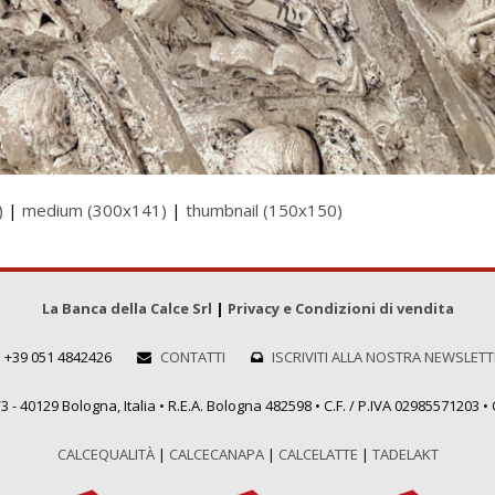
)
|
medium (300x141)
|
thumbnail (150x150)
La Banca della Calce Srl
|
Privacy e Condizioni di vendita
+39 051 4842426
CONTATTI
ISCRIVITI ALLA NOSTRA NEWSLET
 - 40129 Bologna, Italia • R.E.A. Bologna 482598 • C.F. / P.IVA 02985571203 • C
CALCEQUALITÀ
|
CALCECANAPA
|
CALCELATTE
|
TADELAKT