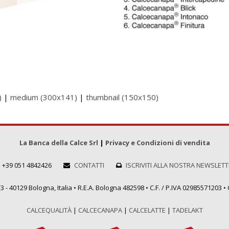
)
|
medium (300x141)
|
thumbnail (150x150)
La Banca della Calce Srl
|
Privacy e Condizioni di vendita
+39 051 4842426
CONTATTI
ISCRIVITI ALLA NOSTRA NEWSLET
 - 40129 Bologna, Italia • R.E.A. Bologna 482598 • C.F. / P.IVA 02985571203 • C
CALCEQUALITÀ
|
CALCECANAPA
|
CALCELATTE
|
TADELAKT