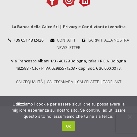
La Banca della Calce Srl
|
Privacy e Condizioni di vendita
+39 051 4842426
CONTATTI
ISCRIVITI ALLA NOSTRA
NEWSLETTER
Via Francesco Albani 1/3 - 40129 Bologna, Italia • R.E.A. Bologna
482598 • C.F. / P.IVA 02985571203 • Cap. Soc. € 30.000,00 i.v.
CALCEQUALITÀ
|
CALCECANAPA
|
CALCELATTE
|
TADELAKT
Utilizziamo i cookie per essere sicuri che tu possa avere la
migliore esperienza sul nostro sito. Se continui ad utilizzare
questo sito noi assumiamo che tu ne sia felice.
Ok