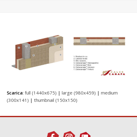
Scarica
:
full (1440x675)
|
large (980x459)
|
medium
(300x141)
|
thumbnail (150x150)