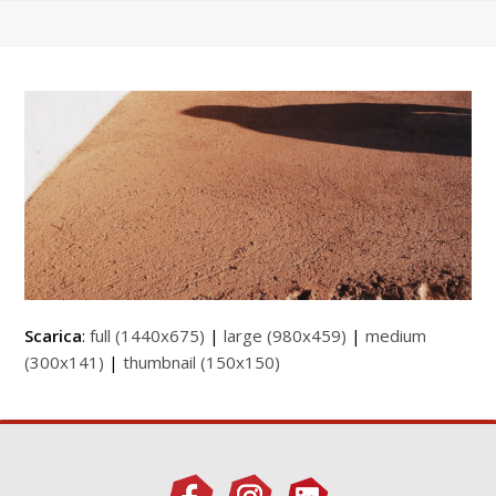
Scarica
:
full (1440x675)
|
large (980x459)
|
medium
(300x141)
|
thumbnail (150x150)