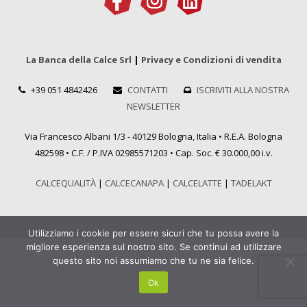
La Banca della Calce Srl
|
Privacy e Condizioni di vendita
+39 051 4842426
CONTATTI
ISCRIVITI ALLA NOSTRA
NEWSLETTER
Via Francesco Albani 1/3 - 40129 Bologna, Italia • R.E.A. Bologna
482598 • C.F. / P.IVA 02985571203 • Cap. Soc. € 30.000,00 i.v.
CALCEQUALITÀ
|
CALCECANAPA
|
CALCELATTE
|
TADELAKT
Utilizziamo i cookie per essere sicuri che tu possa avere la
migliore esperienza sul nostro sito. Se continui ad utilizzare
questo sito noi assumiamo che tu ne sia felice.
Ok