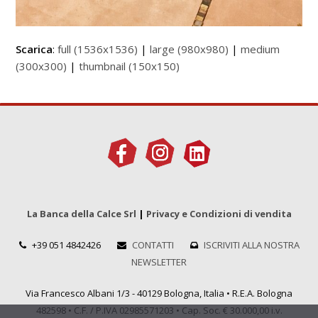
Scarica
:
full (1536x1536)
|
large (980x980)
|
medium
(300x300)
|
thumbnail (150x150)
La Banca della Calce Srl
|
Privacy e Condizioni di vendita
+39 051 4842426
CONTATTI
ISCRIVITI ALLA NOSTRA
NEWSLETTER
Via Francesco Albani 1/3 - 40129 Bologna, Italia • R.E.A. Bologna
482598 • C.F. / P.IVA 02985571203 • Cap. Soc. € 30.000,00 i.v.