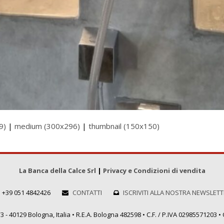
9)
|
medium (300x296)
|
thumbnail (150x150)
La Banca della Calce Srl
|
Privacy e Condizioni di vendita
+39 051 4842426
CONTATTI
ISCRIVITI ALLA NOSTRA NEWSLET
 - 40129 Bologna, Italia • R.E.A. Bologna 482598 • C.F. / P.IVA 02985571203 • C