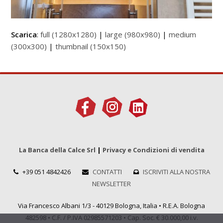
Scarica
:
full (1280x1280)
|
large (980x980)
|
medium
(300x300)
|
thumbnail (150x150)
La Banca della Calce Srl
|
Privacy e Condizioni di vendita
+39 051 4842426
CONTATTI
ISCRIVITI ALLA NOSTRA
NEWSLETTER
Via Francesco Albani 1/3 - 40129 Bologna, Italia • R.E.A. Bologna
482598 • C.F. / P.IVA 02985571203 • Cap. Soc. € 30.000,00 i.v.