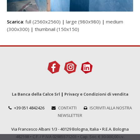
Scarica
:
full (2560x2560)
|
large (980x980)
|
medium
(300x300)
|
thumbnail (150x150)
La Banca della Calce Srl
|
Privacy e Condizioni di vendita
+39 051 4842426
CONTATTI
ISCRIVITI ALLA NOSTRA
NEWSLETTER
Via Francesco Albani 1/3 - 40129 Bologna, Italia • R.E.A. Bologna
482598 • C.F. / P.IVA 02985571203 • Cap. Soc. € 30.000,00 i.v.