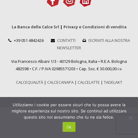
La Banca della Calce Srl
|
Privacy e Condizioni di vendita
+39 051 4842426
CONTATTI
ISCRIVITI ALLA NOSTRA
NEWSLETTER
Via Francesco Albani 1/3 - 40129 Bologna, Italia • R.E.A. Bologna
482598 • C.F. / P.IVA 02985571203 • Cap. Soc. € 30.000,00 i.v.
CALCEQUALITÀ
|
CALCECANAPA
|
CALCELATTE
|
TADELAKT
Utilizziamo i cookie per essere sicuri che tu possa avere la
migliore esperienza sul nostro sito. Se continui ad utilizzare
questo sito noi assumiamo che tu ne sia felice.
Ok