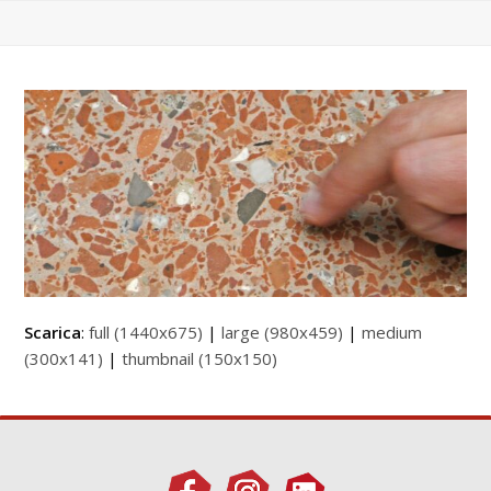
Scarica
:
full (1440x675)
|
large (980x459)
|
medium
(300x141)
|
thumbnail (150x150)