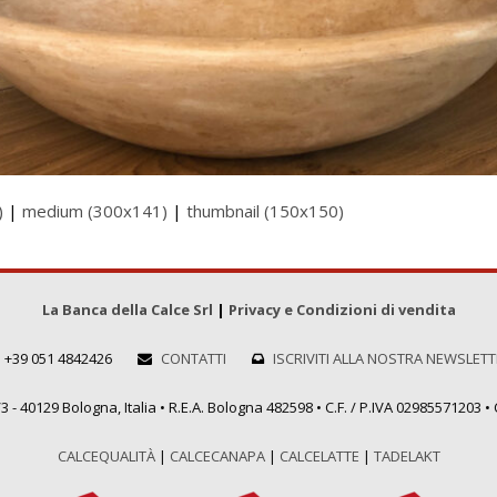
)
|
medium (300x141)
|
thumbnail (150x150)
La Banca della Calce Srl
|
Privacy e Condizioni di vendita
+39 051 4842426
CONTATTI
ISCRIVITI ALLA NOSTRA NEWSLET
 - 40129 Bologna, Italia • R.E.A. Bologna 482598 • C.F. / P.IVA 02985571203 • C
CALCEQUALITÀ
|
CALCECANAPA
|
CALCELATTE
|
TADELAKT