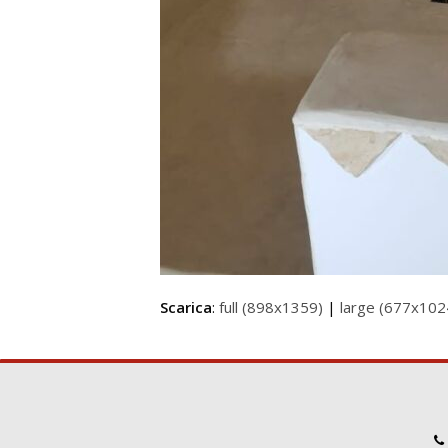
Scarica
:
full (898x1359)
|
large (677x102