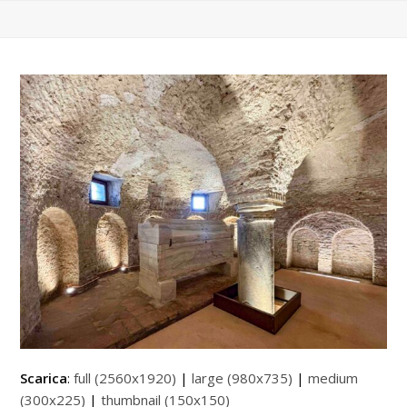
Scarica
:
full (2560x1920)
|
large (980x735)
|
medium
(300x225)
|
thumbnail (150x150)