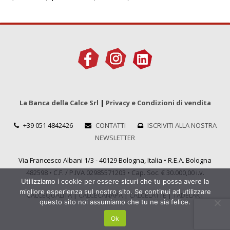
La Banca della Calce Srl
|
Privacy e Condizioni di vendita
+39 051 4842426
CONTATTI
ISCRIVITI ALLA NOSTRA
NEWSLETTER
Via Francesco Albani 1/3 - 40129 Bologna, Italia • R.E.A. Bologna
482598 • C.F. / P.IVA 02985571203 • Cap. Soc. € 30.000,00 i.v.
Utilizziamo i cookie per essere sicuri che tu possa avere la
migliore esperienza sul nostro sito. Se continui ad utilizzare
CALCEQUALITÀ
|
CALCECANAPA
|
CALCELATTE
|
TADELAKT
questo sito noi assumiamo che tu ne sia felice.
Ok