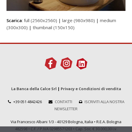
Scarica
:
full (2560x2560)
|
large (980x980)
|
medium
(300x300)
|
thumbnail (150x150)
La Banca della Calce Srl
|
Privacy e Condizioni di vendita
+39 051 4842426
CONTATTI
ISCRIVITI ALLA NOSTRA
NEWSLETTER
Via Francesco Albani 1/3 - 40129 Bologna, Italia • R.E.A. Bologna
482598 • C.F. / P.IVA 02985571203 • Cap. Soc. € 30.000,00 i.v.