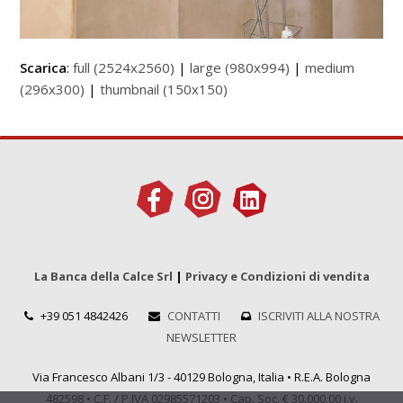
Scarica
:
full (2524x2560)
|
large (980x994)
|
medium
(296x300)
|
thumbnail (150x150)
La Banca della Calce Srl
|
Privacy e Condizioni di vendita
+39 051 4842426
CONTATTI
ISCRIVITI ALLA NOSTRA
NEWSLETTER
Via Francesco Albani 1/3 - 40129 Bologna, Italia • R.E.A. Bologna
482598 • C.F. / P.IVA 02985571203 • Cap. Soc. € 30.000,00 i.v.