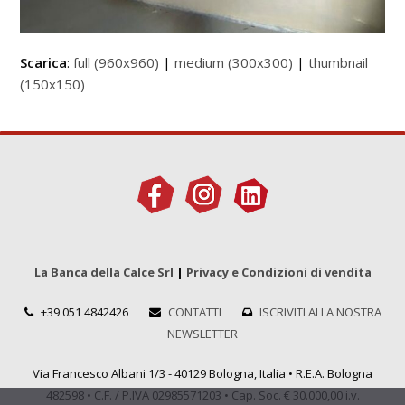
Scarica
:
full (960x960)
|
medium (300x300)
|
thumbnail
(150x150)
La Banca della Calce Srl
|
Privacy e Condizioni di vendita
+39 051 4842426
CONTATTI
ISCRIVITI ALLA NOSTRA
NEWSLETTER
Via Francesco Albani 1/3 - 40129 Bologna, Italia • R.E.A. Bologna
482598 • C.F. / P.IVA 02985571203 • Cap. Soc. € 30.000,00 i.v.