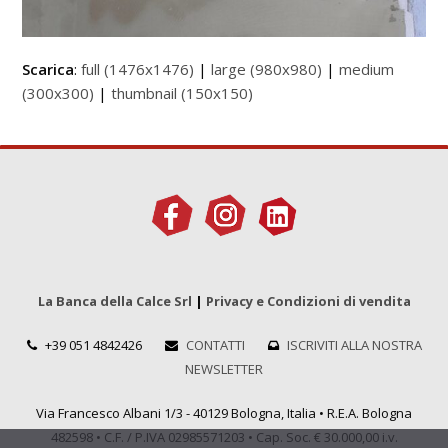
Scarica
:
full (1476x1476)
|
large (980x980)
|
medium
(300x300)
|
thumbnail (150x150)
La Banca della Calce Srl
|
Privacy e Condizioni di vendita
+39 051 4842426
CONTATTI
ISCRIVITI ALLA NOSTRA
NEWSLETTER
Via Francesco Albani 1/3 - 40129 Bologna, Italia • R.E.A. Bologna
482598 • C.F. / P.IVA 02985571203 • Cap. Soc. € 30.000,00 i.v.