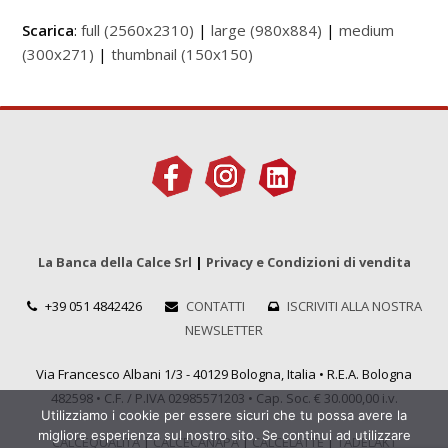
Scarica
:
full (2560x2310)
|
large (980x884)
|
medium
(300x271)
|
thumbnail (150x150)
La Banca della Calce Srl
|
Privacy e Condizioni di vendita
+39 051 4842426
CONTATTI
ISCRIVITI ALLA NOSTRA
NEWSLETTER
Via Francesco Albani 1/3 - 40129 Bologna, Italia • R.E.A. Bologna
482598 • C.F. / P.IVA 02985571203 • Cap. Soc. € 30.000,00 i.v.
Utilizziamo i cookie per essere sicuri che tu possa avere la
migliore esperienza sul nostro sito. Se continui ad utilizzare
CALCEQUALITÀ
|
CALCECANAPA
|
CALCELATTE
|
TADELAKT