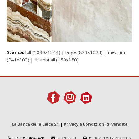
Scarica
:
full (1080x1344)
|
large (823x1024)
|
medium
(241x300)
|
thumbnail (150x150)
La Banca della Calce Srl
|
Privacy e Condizioni di vendita
+39 051 4842426
CONTATTI
ISCRIVITI ALLA NOSTRA