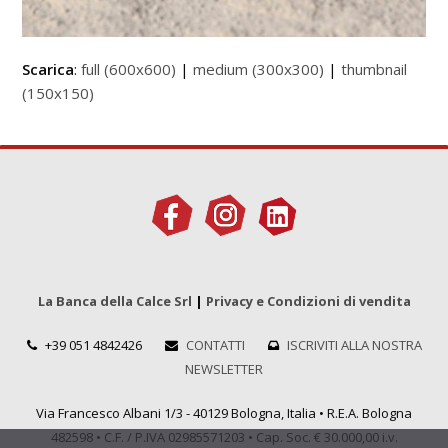
Scarica
:
full (600x600)
|
medium (300x300)
|
thumbnail
(150x150)
La Banca della Calce Srl
|
Privacy e Condizioni di vendita
+39 051 4842426
CONTATTI
ISCRIVITI ALLA NOSTRA
NEWSLETTER
Via Francesco Albani 1/3 - 40129 Bologna, Italia • R.E.A. Bologna
482598 • C.F. / P.IVA 02985571203 • Cap. Soc. € 30.000,00 i.v.