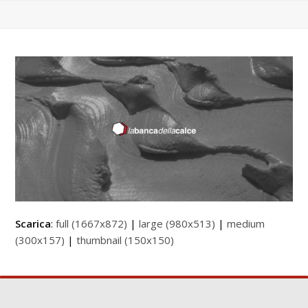
Scarica
:
full (1667x872)
|
large (980x513)
|
medium
(300x157)
|
thumbnail (150x150)