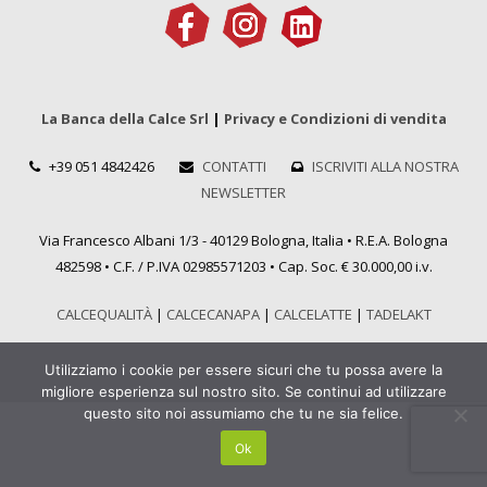
La Banca della Calce Srl
|
Privacy e Condizioni di vendita
+39 051 4842426
CONTATTI
ISCRIVITI ALLA NOSTRA
NEWSLETTER
Via Francesco Albani 1/3 - 40129 Bologna, Italia • R.E.A. Bologna
482598 • C.F. / P.IVA 02985571203 • Cap. Soc. € 30.000,00 i.v.
CALCEQUALITÀ
|
CALCECANAPA
|
CALCELATTE
|
TADELAKT
Utilizziamo i cookie per essere sicuri che tu possa avere la
migliore esperienza sul nostro sito. Se continui ad utilizzare
questo sito noi assumiamo che tu ne sia felice.
Ok