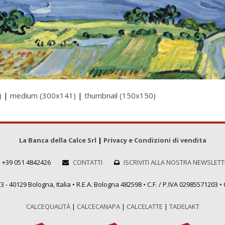
)
|
medium (300x141)
|
thumbnail (150x150)
La Banca della Calce Srl
|
Privacy e Condizioni di vendita
+39 051 4842426
CONTATTI
ISCRIVITI ALLA NOSTRA NEWSLET
 - 40129 Bologna, Italia • R.E.A. Bologna 482598 • C.F. / P.IVA 02985571203 • C
CALCEQUALITÀ
|
CALCECANAPA
|
CALCELATTE
|
TADELAKT