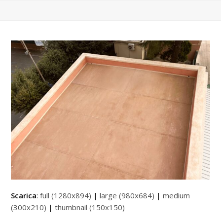
Scarica
:
full (1280x894)
|
large (980x684)
|
medium
(300x210)
|
thumbnail (150x150)