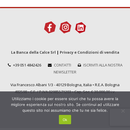
La Banca della Calce Srl
|
Privacy e Condizioni di vendita
+39 051 4842426
CONTATTI
ISCRIVITI ALLA NOSTRA
NEWSLETTER
Via Francesco Albani 1/3 - 40129 Bologna, Italia • R.E.A. Bologna
482598 • C.F. / P.IVA 02985571203 • Cap. Soc. € 30.000,00 i.v.
Utilizziamo i cookie per essere sicuri che tu possa avere la
CALCEQUALITÀ
|
CALCECANAPA
|
CALCELATTE
|
TADELAKT
migliore esperienza sul nostro sito. Se continui ad utilizzare
questo sito noi assumiamo che tu ne sia felice.
Ok