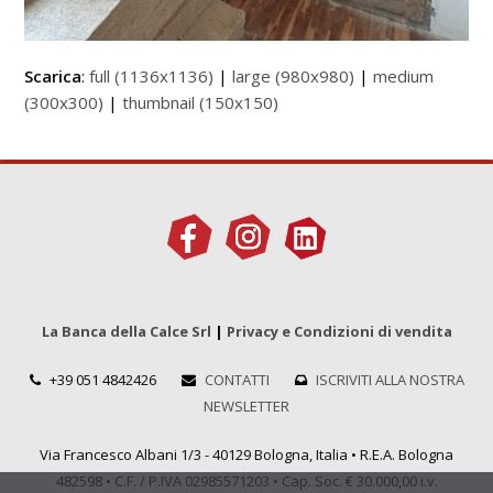
Scarica
:
full (1136x1136)
|
large (980x980)
|
medium
(300x300)
|
thumbnail (150x150)
La Banca della Calce Srl
|
Privacy e Condizioni di vendita
+39 051 4842426
CONTATTI
ISCRIVITI ALLA NOSTRA
NEWSLETTER
Via Francesco Albani 1/3 - 40129 Bologna, Italia • R.E.A. Bologna
482598 • C.F. / P.IVA 02985571203 • Cap. Soc. € 30.000,00 i.v.