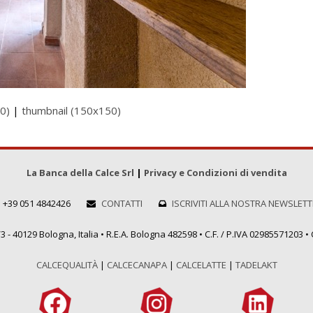
0)
|
thumbnail (150x150)
La Banca della Calce Srl
|
Privacy e Condizioni di vendita
+39 051 4842426
CONTATTI
ISCRIVITI ALLA NOSTRA NEWSLET
 - 40129 Bologna, Italia • R.E.A. Bologna 482598 • C.F. / P.IVA 02985571203 • C
CALCEQUALITÀ
|
CALCECANAPA
|
CALCELATTE
|
TADELAKT